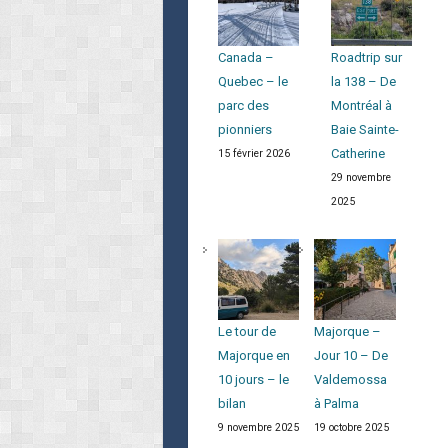
Canada –
Roadtrip sur
Quebec – le
la 138 – De
parc des
Montréal à
pionniers
Baie Sainte-
Catherine
15 février 2026
29 novembre
2025
Le tour de
Majorque –
Majorque en
Jour 10 – De
10 jours – le
Valdemossa
bilan
à Palma
9 novembre 2025
19 octobre 2025