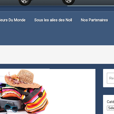
lleurs Du Monde
Sous les ailes des Noll
Nos Partenaires
R
e
c
h
e
Caté
r
c