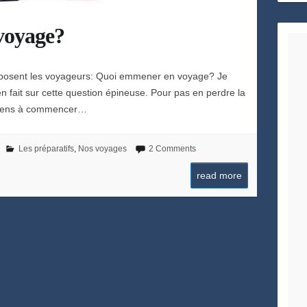
h
e
voyage?
e posent les voyageurs: Quoi emmener en voyage? Je
en fait sur cette question épineuse. Pour pas en perdre la
es liens à commencer…
Les préparatifs
,
Nos voyages
2 Comments
read more