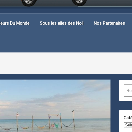
lleurs Du Monde
Sous les ailes des Noll
Nos Partenaires
R
e
c
h
e
Caté
r
c