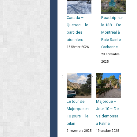
Canada –
Roadtrip sur
Quebec – le
la 138 – De
parc des
Montréal à
pionniers
Baie Sainte-
Catherine
15 février 2026
29 novembre
2025
Le tour de
Majorque –
Majorque en
Jour 10 – De
10 jours – le
Valdemossa
bilan
à Palma
9 novembre 2025
19 octobre 2025