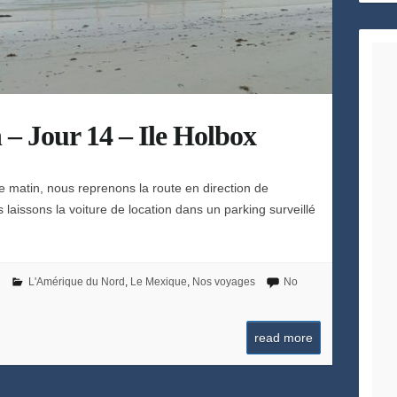
h
e
– Jour 14 – Ile Holbox
e matin, nous reprenons la route en direction de
s laissons la voiture de location dans un parking surveillé
L'Amérique du Nord
,
Le Mexique
,
Nos voyages
No
read more