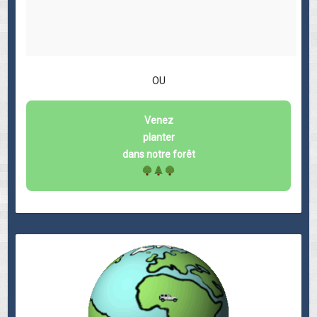
OU
Venez
planter
dans notre forêt