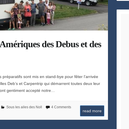
h
e
s Amériques des Debus et des
 préparatifs sont mis en stand-bye pour fêter l’arrivée
illes Deb’s et Carpentrip qui démarrent toutes deux leur
s ont gentiment accepté notre…
Sous les ailes des Noll
4 Comments
read more