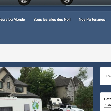
lleurs Du Monde
Sous les ailes des Noll
Nos Partenaires
R
e
c
h
e
Caté
r
c