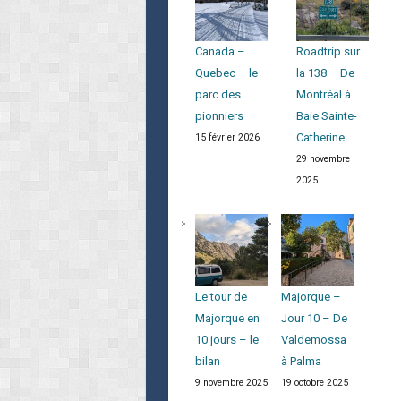
Canada –
Roadtrip sur
Quebec – le
la 138 – De
parc des
Montréal à
pionniers
Baie Sainte-
Catherine
15 février 2026
29 novembre
2025
Le tour de
Majorque –
Majorque en
Jour 10 – De
10 jours – le
Valdemossa
bilan
à Palma
9 novembre 2025
19 octobre 2025