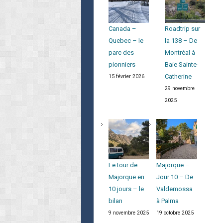
Canada –
Roadtrip sur
Quebec – le
la 138 – De
parc des
Montréal à
pionniers
Baie Sainte-
Catherine
15 février 2026
29 novembre
2025
Le tour de
Majorque –
Majorque en
Jour 10 – De
10 jours – le
Valdemossa
bilan
à Palma
9 novembre 2025
19 octobre 2025