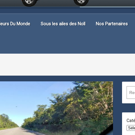
lleurs Du Monde
Sous les ailes des Noll
Nos Partenaires
R
e
c
h
e
Caté
r
c