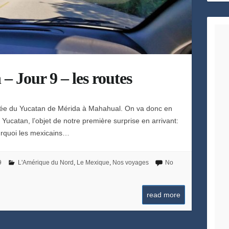
h
e
– Jour 9 – les routes
rsée du Yucatan de Mérida à Mahahual. On va donc en
 Yucatan, l’objet de notre première surprise en arrivant:
ourquoi les mexicains…
9
L'Amérique du Nord
,
Le Mexique
,
Nos voyages
No
read more