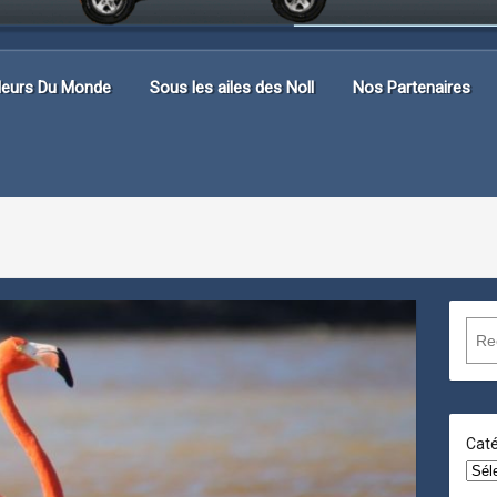
lleurs Du Monde
Sous les ailes des Noll
Nos Partenaires
R
e
c
h
e
Caté
r
c