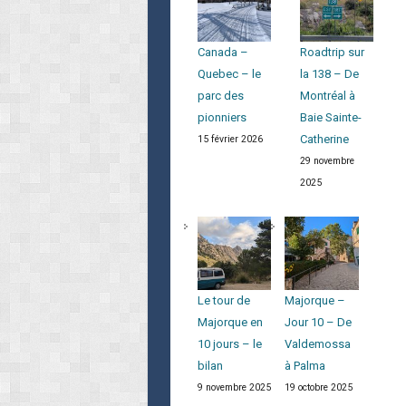
Canada –
Roadtrip sur
Quebec – le
la 138 – De
parc des
Montréal à
pionniers
Baie Sainte-
Catherine
15 février 2026
29 novembre
2025
Le tour de
Majorque –
Majorque en
Jour 10 – De
10 jours – le
Valdemossa
bilan
à Palma
9 novembre 2025
19 octobre 2025