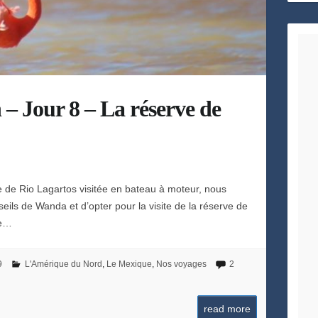
h
e
– Jour 8 – La réserve de
e de Rio Lagartos visitée en bateau à moteur, nous
eils de Wanda et d’opter pour la visite de la réserve de
me…
9
L'Amérique du Nord
,
Le Mexique
,
Nos voyages
2
read more