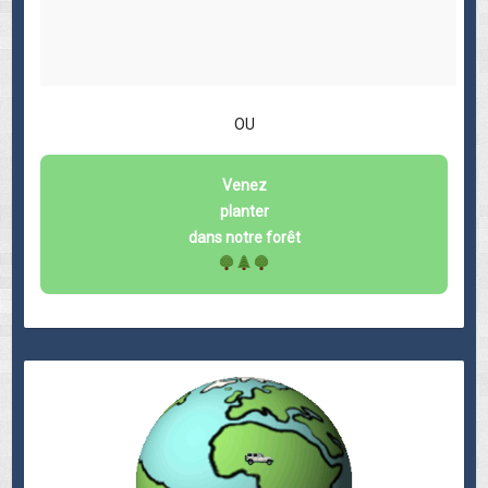
OU
Venez
planter
dans notre forêt