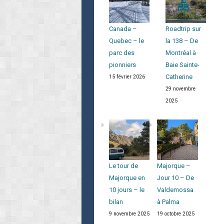
Canada –
Roadtrip sur
Quebec – le
la 138 – De
parc des
Montréal à
pionniers
Baie Sainte-
Catherine
15 février 2026
29 novembre
2025
Le tour de
Majorque –
Majorque en
Jour 10 – De
10 jours – le
Valdemossa
bilan
à Palma
9 novembre 2025
19 octobre 2025