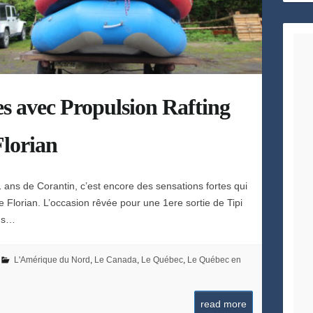
h
e
es avec Propulsion Rafting
Florian
 ans de Corantin, c’est encore des sensations fortes qui
e Florian. L’occasion rêvée pour une 1ere sortie de Tipi
ous…
L'Amérique du Nord
,
Le Canada
,
Le Québec
,
Le Québec en
read more