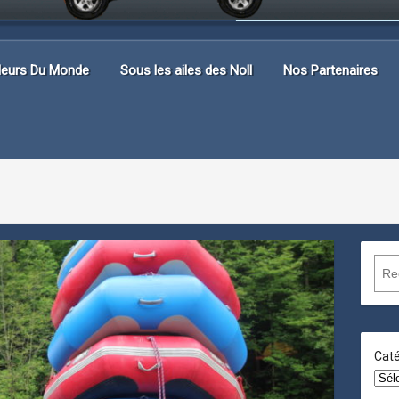
lleurs Du Monde
Sous les ailes des Noll
Nos Partenaires
R
e
c
h
e
Caté
r
c