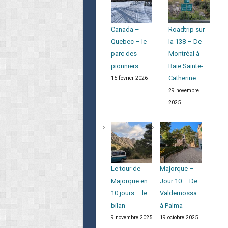
Canada –
Roadtrip sur
Quebec – le
la 138 – De
parc des
Montréal à
pionniers
Baie Sainte-
Catherine
15 février 2026
29 novembre
2025
Le tour de
Majorque –
Majorque en
Jour 10 – De
10 jours – le
Valdemossa
bilan
à Palma
9 novembre 2025
19 octobre 2025