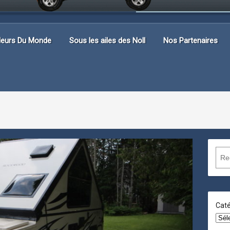
lleurs Du Monde
Sous les ailes des Noll
Nos Partenaires
R
e
c
h
e
Caté
r
c