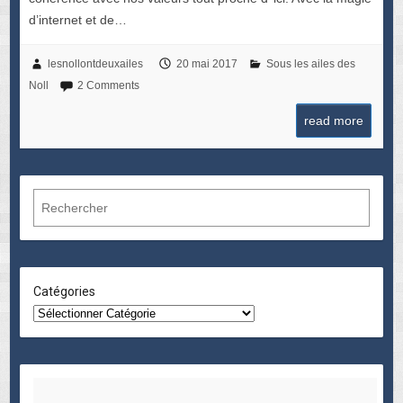
d’internet et de…
lesnollontdeuxailes
20 mai 2017
Sous les ailes des
Noll
2 Comments
read more
R
e
c
h
e
Catégories
r
c
h
e