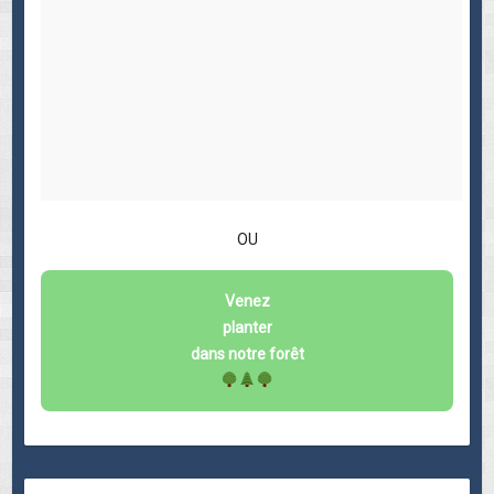
OU
Venez
planter
dans notre forêt