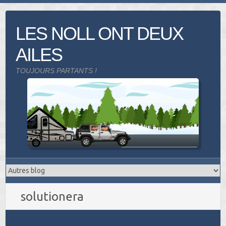
Skip
to
LES NOLL ONT DEUX
content
AILES
TOUJOURS PARTANTS !
solutionera