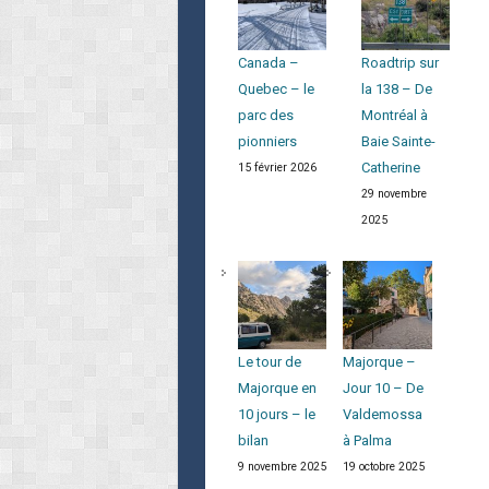
Canada –
Roadtrip sur
Quebec – le
la 138 – De
parc des
Montréal à
pionniers
Baie Sainte-
Catherine
15 février 2026
29 novembre
2025
Le tour de
Majorque –
Majorque en
Jour 10 – De
10 jours – le
Valdemossa
bilan
à Palma
9 novembre 2025
19 octobre 2025