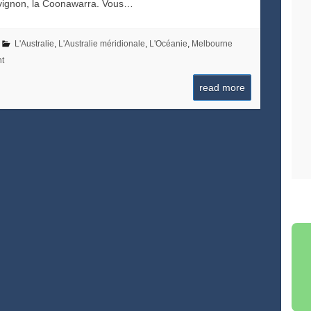
uvignon, la Coonawarra. Vous…
L'Australie
,
L'Australie méridionale
,
L'Océanie
,
Melbourne
t
read more