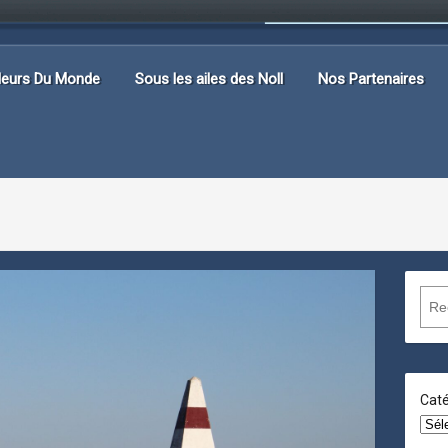
lleurs Du Monde
Sous les ailes des Noll
Nos Partenaires
R
e
c
h
e
Caté
r
c