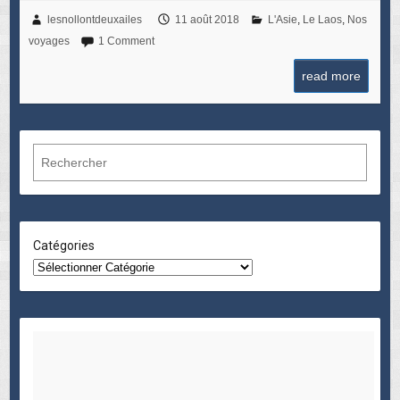
lesnollontdeuxailes
11 août 2018
L'Asie
,
Le Laos
,
Nos
voyages
1 Comment
read more
R
e
c
h
e
Catégories
r
c
h
e