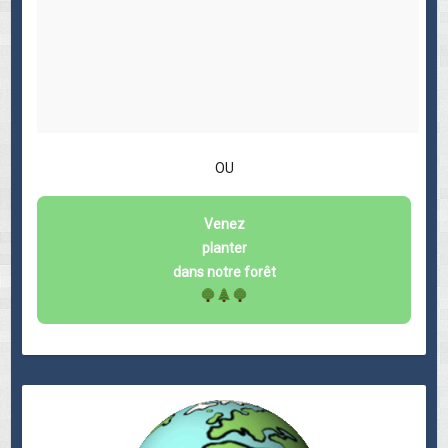
OU
Venez
planter
dans notre forêt