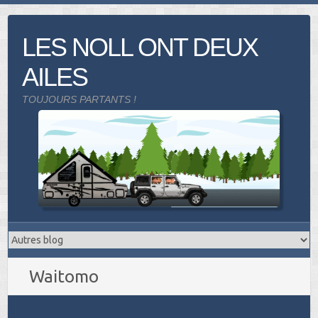
Skip
to
LES NOLL ONT DEUX
content
AILES
TOUJOURS PARTANTS !
Waitomo