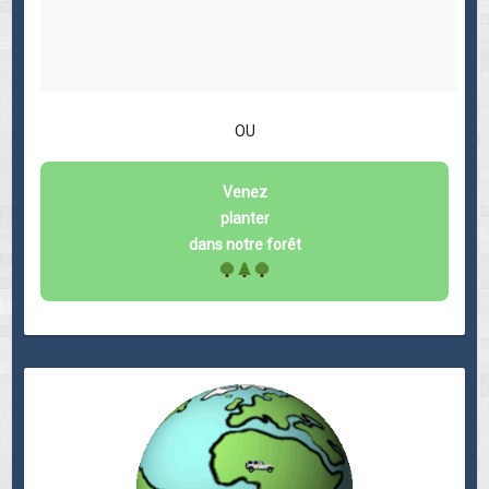
OU
Venez
planter
dans notre forêt