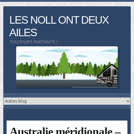
Skip
to
LES NOLL ONT DEUX
content
AILES
TOUJOURS PARTANTS !
Australie méridionale –