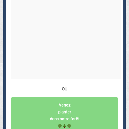
OU
Venez
planter
dans notre forêt