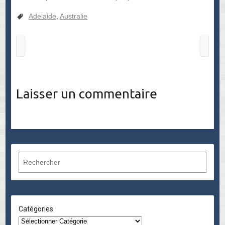
Adelaide
,
Australie
Laisser un commentaire
R
e
c
h
e
Catégories
r