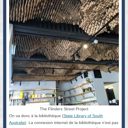
The Flinders Street Project
On va donc à la bibliothèque (
State Library of South
Australia
). La connexion internet de la bibliothèque n’est pas