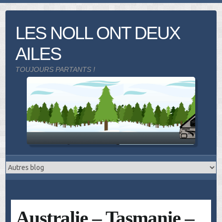
Skip
to
LES NOLL ONT DEUX
content
AILES
TOUJOURS PARTANTS !
Australie – Tasmanie –