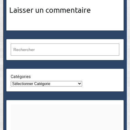
Laisser un commentaire
R
e
c
h
e
Catégories
r
c
h
e