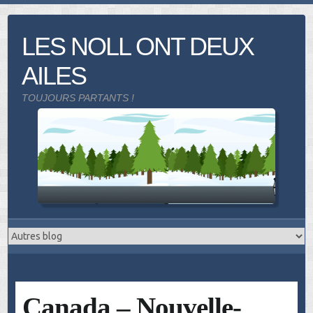
Skip
to
LES NOLL ONT DEUX
content
AILES
TOUJOURS PARTANTS !
Canada – Nouvelle-