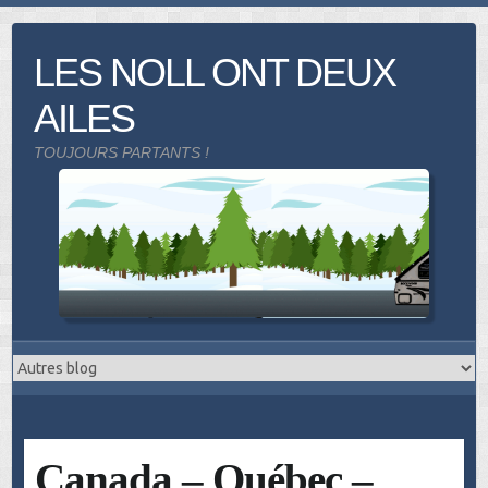
Skip
to
LES NOLL ONT DEUX
content
AILES
TOUJOURS PARTANTS !
Canada – Québec –