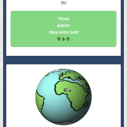
OU
Venez
planter
dans notre forêt