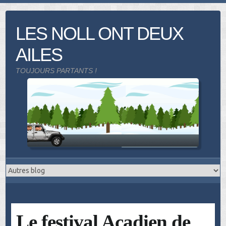
Skip
to
LES NOLL ONT DEUX
content
AILES
TOUJOURS PARTANTS !
Le festival Acadien de