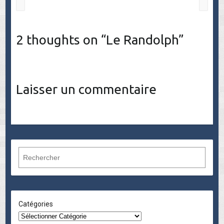
2 thoughts on “
Le Randolph
”
Laisser un commentaire
R
e
c
h
e
Catégories
r