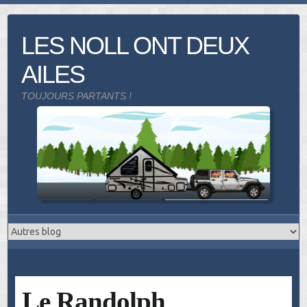
Skip
to
LES NOLL ONT DEUX
content
AILES
TOUJOURS PARTANTS !
Le Randolph