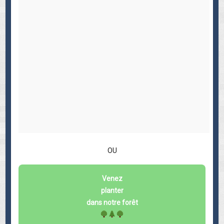
OU
Venez
planter
dans notre forêt